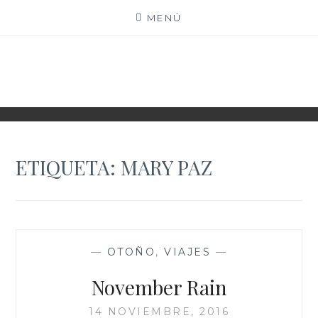
Saltar
MENÚ
al
contenido
XIOMY LAMADRID
ETIQUETA:
MARY PAZ
—
OTOÑO
,
VIAJES
—
November Rain
14 NOVIEMBRE, 2016