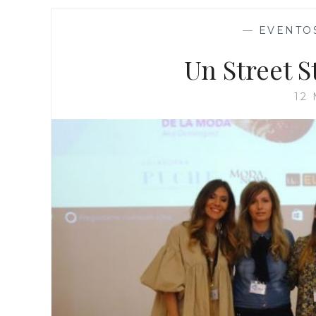
—
EVENTO
Un Street S
12