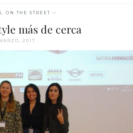
S
,
ON THE STREET
—
tyle más de cerca
 MARZO, 2017