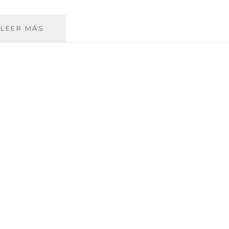
UN
LEER MÁS
STREET
STYLE
MÁS
DE
CERCA