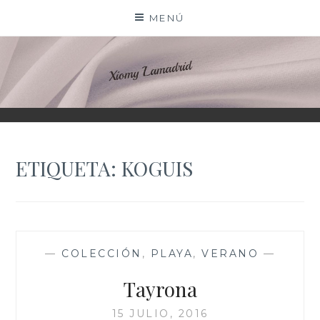
Saltar
MENÚ
al
contenido
XIOMY LAMADRID
ETIQUETA:
KOGUIS
—
COLECCIÓN
,
PLAYA
,
VERANO
—
Tayrona
15 JULIO, 2016