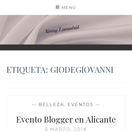
Saltar
MENÚ
al
contenido
XIOMY LAMADRID
ETIQUETA:
GIODEGIOVANNI
—
BELLEZA
,
EVENTOS
—
Evento Blogger en Alicante
6 MARZO, 2018