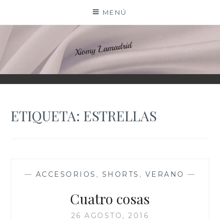
Saltar
MENÚ
al
contenido
XIOMY LAMADRID
ETIQUETA:
ESTRELLAS
—
ACCESORIOS
,
SHORTS
,
VERANO
—
Cuatro cosas
26 AGOSTO, 2016