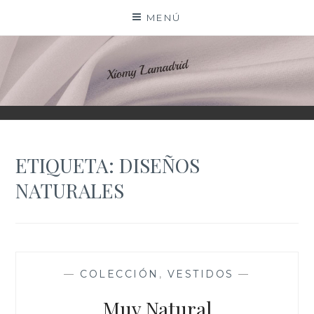
Saltar
MENÚ
al
contenido
XIOMY LAMADRID
ETIQUETA:
DISEÑOS
NATURALES
—
COLECCIÓN
,
VESTIDOS
—
Muy Natural