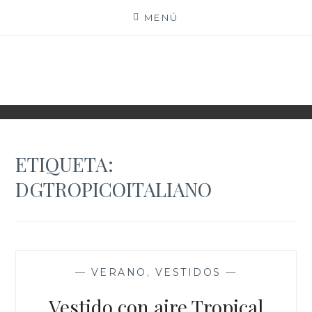
Saltar
MENÚ
al
contenido
XIOMY LAMADRID
ETIQUETA:
DGTROPICOITALIANO
—
VERANO
,
VESTIDOS
—
Vestido con aire Tropical