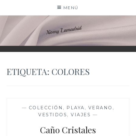
Saltar
MENÚ
al
contenido
XIOMY LAMADRID
ETIQUETA:
COLORES
—
COLECCIÓN
,
PLAYA
,
VERANO
,
VESTIDOS
,
VIAJES
—
Caño Cristales