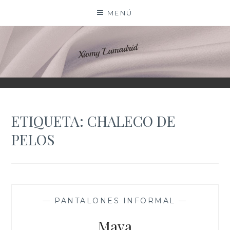
Saltar
MENÚ
al
contenido
XIOMY LAMADRID
ETIQUETA:
CHALECO DE
PELOS
—
PANTALONES INFORMAL
—
Maya