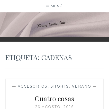
Saltar
MENÚ
al
contenido
XIOMY LAMADRID
ETIQUETA:
CADENAS
—
ACCESORIOS
,
SHORTS
,
VERANO
—
Cuatro cosas
26 AGOSTO, 2016