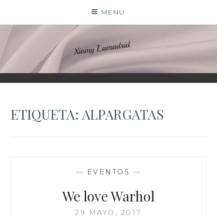
Saltar
MENÚ
al
contenido
XIOMY LAMADRID
ETIQUETA:
ALPARGATAS
—
EVENTOS
—
We love Warhol
29 MAYO, 2017