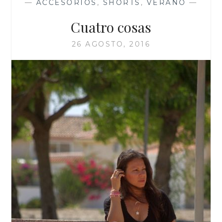
—
ACCESORIOS
,
SHORTS
,
VERANO
—
Cuatro cosas
26 AGOSTO, 2016