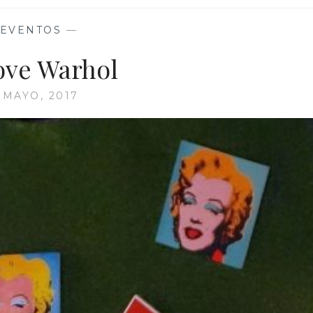
EVENTOS
—
ove Warhol
 MAYO, 2017