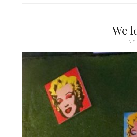
—
We l
29