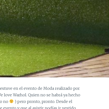
estuve en el evento de Moda realizado por
love Warhol. Quien no se habrá ya hecho
yo no
) pero pronto, pronto. Desde el
evento y que al asistir podías ir vestido…